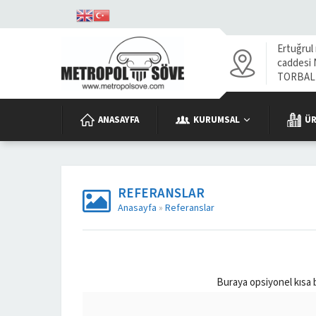
Ertuğrul
caddesi N
TORBALI
ANASAYFA
KURUMSAL
Ü
REFERANSLAR
Anasayfa
»
Referanslar
Buraya opsiyonel kısa 