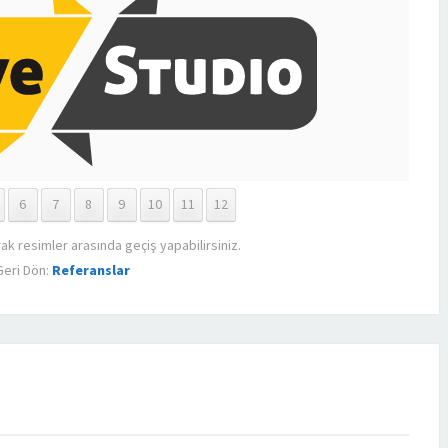
6
7
8
9
10
11
12
rak resimler arasında geçiş yapabilirsiniz.
eri Dön:
Referanslar