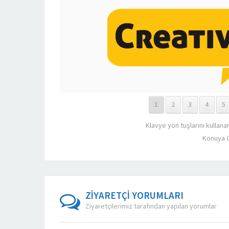
1
2
3
4
5
Klavye yön tuşlarını kullana
Konuya G
ZİYARETÇİ YORUMLARI
Ziyaretçilerimiz tarafından yapılan yorumlar