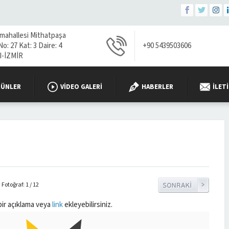
 mahallesi Mithatpaşa
o: 27 Kat: 3 Daire: 4
+90 5439503606
-İZMİR
RÜNLER
VIDEO GALERI
HABERLER
İLET
Fotoğraf: 1 / 12
bir açıklama veya
link
ekleyebilirsiniz.