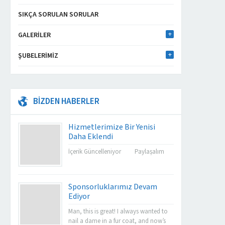
SIKÇA SORULAN SORULAR
GALERILER
ŞUBELERIMIZ
BİZDEN HABERLER
Hizmetlerimize Bir Yenisi
Daha Eklendi
İçerik Güncelleniyor Paylaşalım
Sponsorluklarımız Devam
Ediyor
Man, this is great! I always wanted to
nail a dame in a fur coat, and now’s