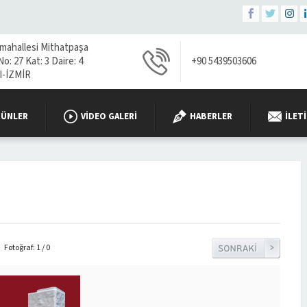
 mahallesi Mithatpaşa
o: 27 Kat: 3 Daire: 4
+90 5439503606
-İZMİR
RÜNLER
VIDEO GALERI
HABERLER
İLET
Fotoğraf: 1 / 0