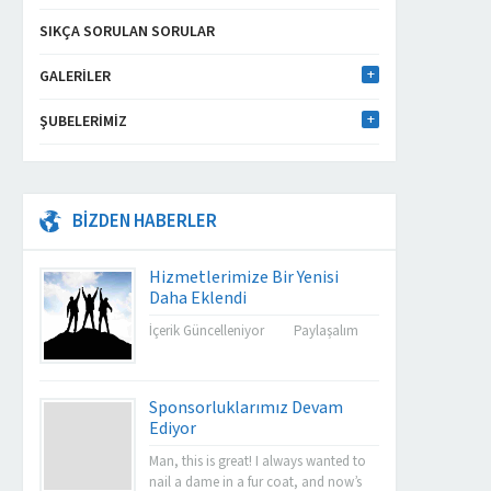
SIKÇA SORULAN SORULAR
GALERILER
ŞUBELERIMIZ
BİZDEN HABERLER
Hizmetlerimize Bir Yenisi
Daha Eklendi
İçerik Güncelleniyor Paylaşalım
Sponsorluklarımız Devam
Ediyor
Man, this is great! I always wanted to
nail a dame in a fur coat, and now’s