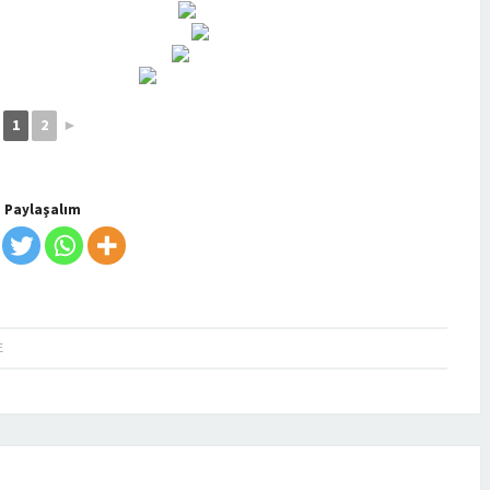
1
2
►
Paylaşalım
E