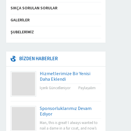
SIKÇA SORULAN SORULAR
GALERILER
ŞUBELERIMIZ
BİZDEN HABERLER
Hizmetlerimize Bir Yenisi
Daha Eklendi
İçerik Güncelleniyor Paylaşalım
Sponsorluklarımız Devam
Ediyor
Man, this is great! I always wanted to
nail a dame in a fur coat, and now’s