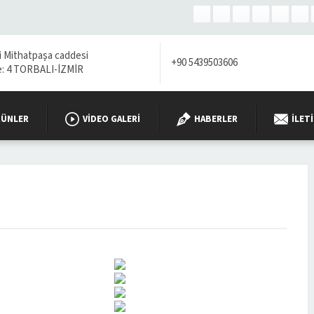
i Mithatpaşa caddesi
+90 5439503606
re: 4 TORBALI-İZMİR
RÜNLER
VIDEO GALERI
HABERLER
İLET