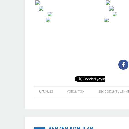
ÜRÜNLER
YORUM YOK
556
GÖRÜNTÜLENM
BENZER KONULAR